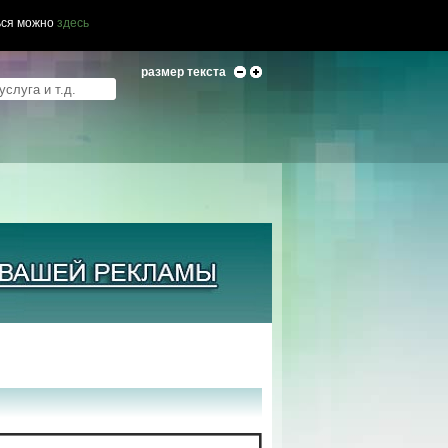
ься можно
здесь
размер текста