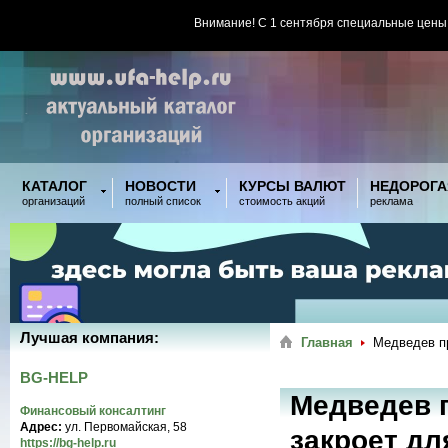
Внимание! С 1 сентября специальные цены
КАТАЛОГ
НОВОСТИ
КУРСЫ ВАЛЮТ
НЕДОРОГА
организаций
полный список
стоимость акций
реклама
Лучшая компания:
Главная
Медведев пр
BG-HELP
Медведев 
Финансовый консалтинг
Адрес:
ул. Первомайская, 58
закроет д
https://bg-help.ru