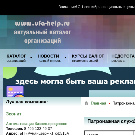
Внимание! С 1 сентября специальные цены
КАТАЛОГ
НОВОСТИ
КУРСЫ ВАЛЮТ
НЕДОРОГА
организаций
полный список
стоимость акций
реклама
Лучшая компания:
Главная
Патронажна
Зеонит
Патронажная служб
Автоматизация бизнес-процессов
Телефон:
8-495-132-49-37
Адрес:
БП «Румянцево» к.Г оф515A