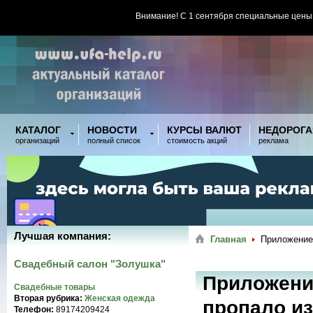
Внимание! С 1 сентября специальные цены
КАТАЛОГ
НОВОСТИ
КУРСЫ ВАЛЮТ
НЕДОРОГА
организаций
полный список
стоимость акций
реклама
Лучшая компания:
Главная
Приложение 
Свадебный салон "Золушка"
Приложени
Свадебные товары
Вторая рубрика:
Женская одежда
пропало из
Телефон:
89174209424