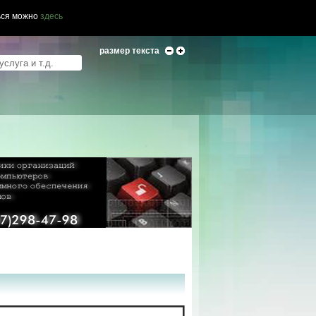
ься можно
здесь
размер текста