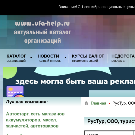
Внимание! С 1 сентября специальные цены
КАТАЛОГ
НОВОСТИ
КУРСЫ ВАЛЮТ
НЕДОРОГА
организаций
полный список
стоимость акций
реклама
Лучшая компания:
Главная
РусТур, ОО
Автостарт, сеть магазинов
аккумуляторов, масел,
РусТур, ООО, тури
запчастей, автотоваров