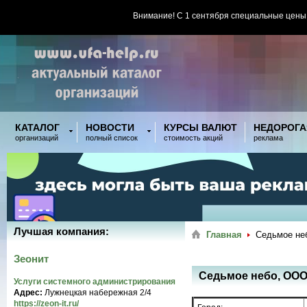
Внимание! С 1 сентября специальные цены
КАТАЛОГ
НОВОСТИ
КУРСЫ ВАЛЮТ
НЕДОРОГА
организаций
полный список
стоимость акций
реклама
Лучшая компания:
Главная
Седьмое не
Зеонит
Седьмое небо, ООО
Услуги системного администрирования
Адрес:
Лужнецкая набережная 2/4
https://zeon-it.ru/