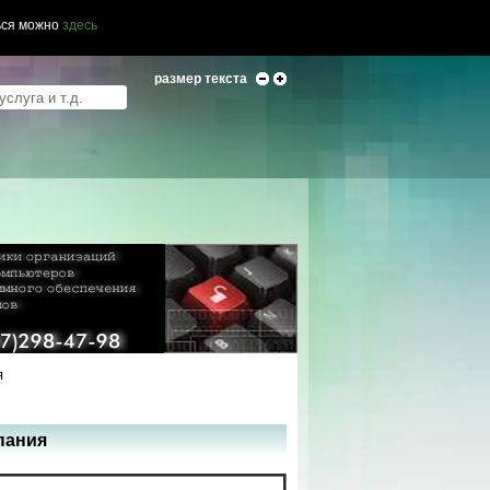
ься можно
здесь
размер текста
я
пания