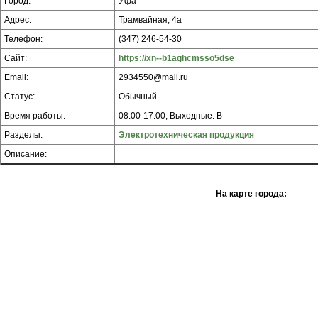
Город:
Уфа
Адрес:
Трамвайная, 4а
Телефон:
(347) 246-54-30
Сайт:
https://xn--b1aghcmsso5dse
Email:
2934550@mail.ru
Статус:
Обычный
Время работы:
08:00-17:00, Выходные: В
Разделы:
Электротехническая продукция
Описание:
На карте города: