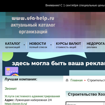
Внимание! С 1 сентября специальные цены
КАТАЛОГ
НОВОСТИ
КУРСЫ ВАЛЮТ
НЕДОРОГА
организаций
полный список
стоимость акций
реклама
Лучшая компания:
Главная
Строительст
Зеонит
Строительство Хоз
Услуги системного администрирования
Адрес:
Лужнецкая набережная 2/4
https://zeon-it.ru/