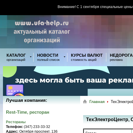
Внимание! С 1 сентября специальные цены
КАТАЛОГ
НОВОСТИ
КУРСЫ ВАЛЮТ
НЕДОРОГА
организаций
полный список
стоимость акций
реклама
Лучшая компания:
Главная
ТехЭлектро
Rest-Time, ресторан
ТехЭлектроЦентр,
Рестораны
Телефон:
(347) 233-33-32
Адрес:
Октября проспект, 136