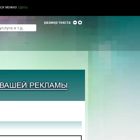
ься можно
здесь
размер текста