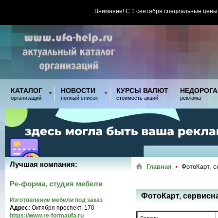
Внимание! С 1 сентября специальные цены
КАТАЛОГ
НОВОСТИ
КУРСЫ ВАЛЮТ
НЕДОРОГА
организаций
полный список
стоимость акций
реклама
Лучшая компания:
Главная
ФотоКарт, с
Ре-форма, студия мебели
ФотоКарт, сервисн
Изготовление мебели под заказ
Адрес:
Октября проспект, 170
https://www.re-formaufa.ru