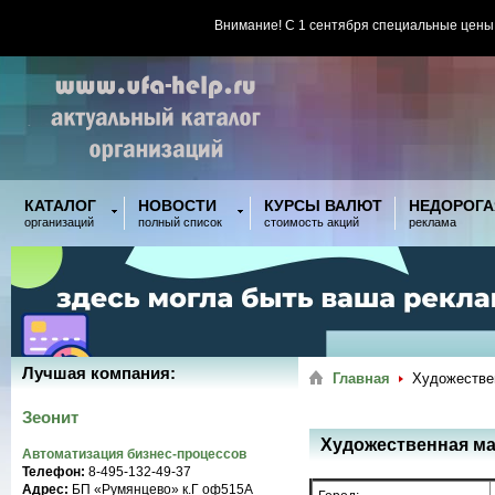
Внимание! С 1 сентября специальные цены
КАТАЛОГ
НОВОСТИ
КУРСЫ ВАЛЮТ
НЕДОРОГА
организаций
полный список
стоимость акций
реклама
Лучшая компания:
Главная
Художестве
Зеонит
Художественная ма
Автоматизация бизнес-процессов
Телефон:
8-495-132-49-37
Адрес:
БП «Румянцево» к.Г оф515A