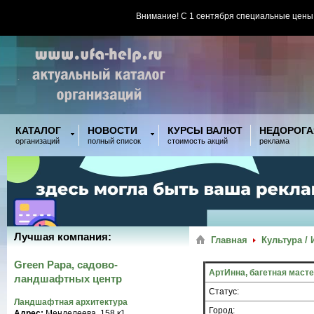
Внимание! С 1 сентября специальные цены
КАТАЛОГ
НОВОСТИ
КУРСЫ ВАЛЮТ
НЕДОРОГА
организаций
полный список
стоимость акций
реклама
Лучшая компания:
Главная
Культура / 
Green Papa, садово-
АртИнна, багетная маст
ландшафтных центр
Статус:
Ландшафтная архитектура
Город:
Адрес:
Менделеева, 158 к1