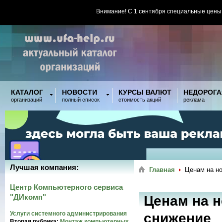
Внимание! С 1 сентября специальные цены
КАТАЛОГ
НОВОСТИ
КУРСЫ ВАЛЮТ
НЕДОРОГА
организаций
полный список
стоимость акций
реклама
Лучшая компания:
Главная
Ценам на н
Центр Компьютерного сервиса
"ДИкомп"
Ценам на н
Услуги системного администрирования
снижение
Вторая рубрика:
Монтаж компьютерных