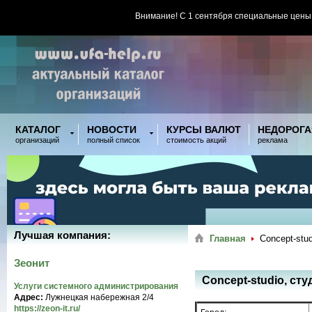
Внимание! С 1 сентября специальные цены
КАТАЛОГ
НОВОСТИ
КУРСЫ ВАЛЮТ
НЕДОРОГА
организаций
полный список
стоимость акций
реклама
Лучшая компания:
Главная
Concept-stu
Зеонит
Concept-studio, ст
Услуги системного администрирования
Адрес:
Лужнецкая набережная 2/4
https://zeon-it.ru/