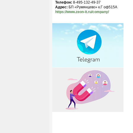
Телефон:
8-495-132-49-37
Адрес:
БП «Румянцево» к.Г оф515A
https://www.zeon-it.ru/company/