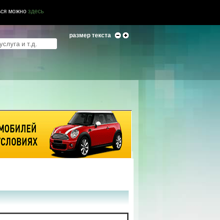
ься можно
здесь
размер текста