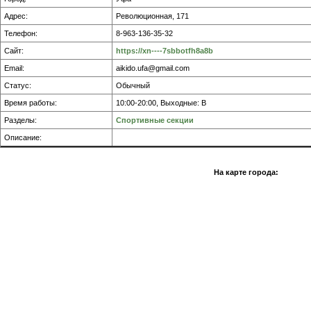
Адрес:
Революционная, 171
Телефон:
8-963-136-35-32
Сайт:
https://xn----7sbbotfh8a8b
Email:
aikido.ufa@gmail.com
Статус:
Обычный
Время работы:
10:00-20:00, Выходные: В
Разделы:
Спортивные секции
Описание:
На карте города: