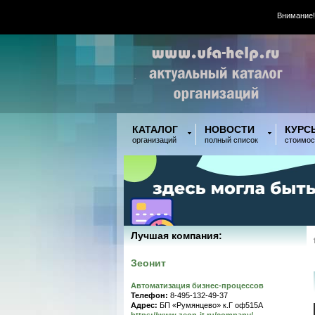
Внимание!
КАТАЛОГ
НОВОСТИ
КУРС
организаций
полный список
стоимос
Лучшая компания:
Зеонит
Автоматизация бизнес-процессов
Телефон:
8-495-132-49-37
Адрес:
БП «Румянцево» к.Г оф515A