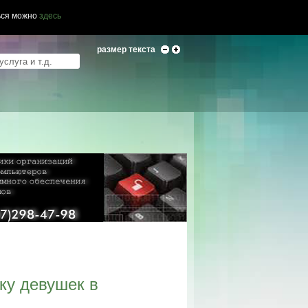
ься можно
здесь
размер текста
ку девушек в