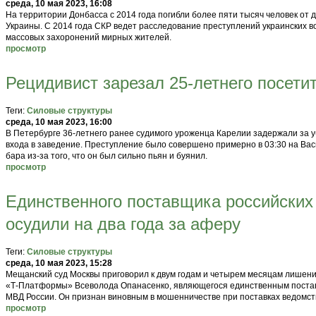
среда, 10 мая 2023, 16:08
На территории Донбасса с 2014 года погибли более пяти тысяч человек о
Украины. С 2014 года СКР ведет расследование преступлений украинских в
массовых захоронений мирных жителей.
просмотр
Рецидивист зарезал 25-летнего посети
Теги:
Силовые структуры
среда, 10 мая 2023, 16:00
В Петербурге 36-летнего ранее судимого уроженца Карелии задержали за у
входа в заведение. Преступление было совершено примерно в 03:30 на Вас
бара из-за того, что он был сильно пьян и буянил.
просмотр
Единственного поставщика российски
осудили на два года за аферу
Теги:
Силовые структуры
среда, 10 мая 2023, 15:28
Мещанский суд Москвы приговорил к двум годам и четырем месяцам лишен
«Т-Платформы» Всеволода Опанасенко, являющегося единственным постав
МВД России. Он признан виновным в мошенничестве при поставках ведомст
просмотр