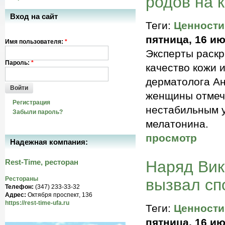
родов на 
Вход на сайт
Теги:
Ценности
пятница, 16 ию
Имя пользователя:
*
Эксперты раскр
Пароль:
*
качество кожи 
дерматолога Ан
Войти
женщины отмеча
Регистрация
нестабильным у
Забыли пароль?
мелатонина.
просмотр
Надежная компания:
Rest-Time, ресторан
Наряд Вик
Рестораны
вызвал сп
Телефон:
(347) 233-33-32
Адрес:
Октября проспект, 136
https://rest-time-ufa.ru
Теги:
Ценности
пятница, 16 ию