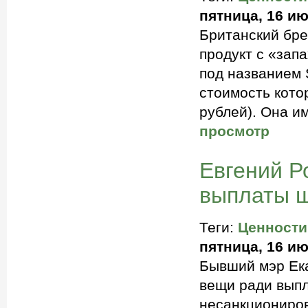
пятница, 16 ию
Британский бре
продукт с «зап
под названием S
стоимость кото
рублей). Она им
просмотр
Евгений Р
выплаты ш
Теги:
Ценности
пятница, 16 ию
Бывший мэр Ек
вещи ради выпл
несанкциониров