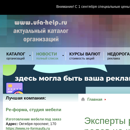
Внимание! С 1 сентября специальные цены
КАТАЛОГ
НОВОСТИ
КУРСЫ ВАЛЮТ
НЕДОРОГА
организаций
полный список
стоимость акций
реклама
Лучшая компания:
Главная
Ре-форма, студия мебели
Эксперты 
Изготовление мебели под заказ
Адрес:
Октября проспект, 170
https://www.re-formaufa.ru