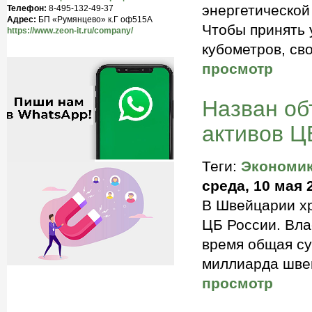
энергетическо
Телефон:
8-495-132-49-37
Адрес:
БП «Румянцево» к.Г оф515A
Чтобы принять 
https://www.zeon-it.ru/company/
кубометров, св
просмотр
Назван об
активов Ц
Теги:
Экономи
среда, 10 мая 
В Швейцарии хр
ЦБ России. Вла
время общая су
миллиарда шве
просмотр