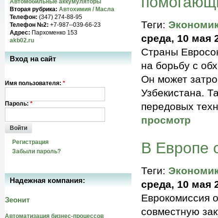
помогающи
Автомобильные аккумуляторы
Вторая рубрика:
Автохимия / Масла
Телефон:
(347) 274-88-95
Теги:
Экономи
Телефон №2:
+7-987--039-66-23
Адрес:
Пархоменко 153
среда, 10 мая 
akb02.ru
Страны Евросо
Вход на сайт
на борьбу с об
Он может затро
Имя пользователя:
*
Узбекистана. Т
Пароль:
*
передовых техн
просмотр
Войти
Регистрация
В Европе 
Забыли пароль?
Теги:
Экономи
Надежная компания:
среда, 10 мая 
Еврокомиссия 
Зеонит
совместную зак
Автоматизация бизнес-процессов