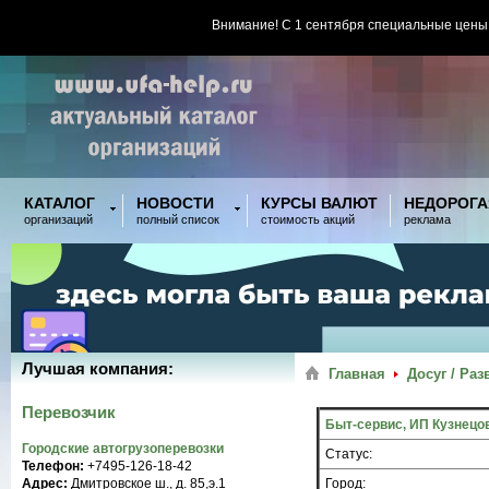
Внимание! С 1 сентября специальные цены
КАТАЛОГ
НОВОСТИ
КУРСЫ ВАЛЮТ
НЕДОРОГА
организаций
полный список
стоимость акций
реклама
Лучшая компания:
Главная
Досуг / Ра
Перевозчик
Быт-сервис, ИП Кузнецо
Городские автогрузоперевозки
Статус:
Телефон:
+7495-126-18-42
Адрес:
Дмитровское ш., д. 85,э.1
Город: