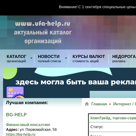
Внимание! С 1 сентября специальные цены
КАТАЛОГ
НОВОСТИ
КУРСЫ ВАЛЮТ
НЕДОРОГА
организаций
полный список
стоимость акций
реклама
Лучшая компания:
Главная
Интернет /
BG-HELP
КомпТрейд, торгово-сер
Финансовый консалтинг
Статус:
Адрес:
ул. Первомайская, 58
https://bg-help.ru