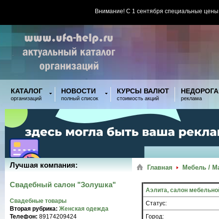
Внимание! С 1 сентября специальные цены
КАТАЛОГ
НОВОСТИ
КУРСЫ ВАЛЮТ
НЕДОРОГА
организаций
полный список
стоимость акций
реклама
Лучшая компания:
Главная
Мебель / М
Свадебный салон "Золушка"
Аэлита, салон мебельно
Свадебные товары
Статус:
Вторая рубрика:
Женская одежда
Телефон:
89174209424
Город: