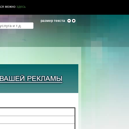
ься можно
здесь
размер текста