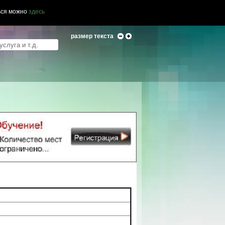
ься можно
здесь
размер текста