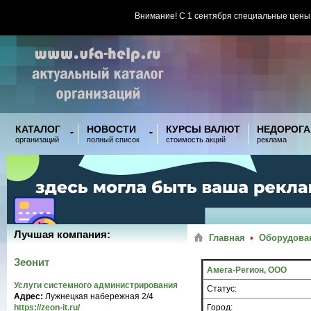
Внимание! С 1 сентября специальные цены
КАТАЛОГ
НОВОСТИ
КУРСЫ ВАЛЮТ
НЕДОРОГА
организаций
полный список
стоимость акций
реклама
Лучшая компания:
Главная
Оборудован
Зеонит
Амега-Регион, ООО
Услуги системного администрирования
Статус:
Адрес:
Лужнецкая набережная 2/4
https://zeon-it.ru/
Город: