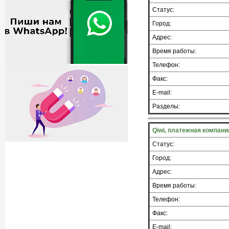
Статус:
Город:
Адрес:
Время работы:
Телефон:
Факс:
E-mail:
Разделы:
Qiwi, платежная компан
Статус:
Город:
Адрес:
Время работы:
Телефон:
Факс:
E-mail: