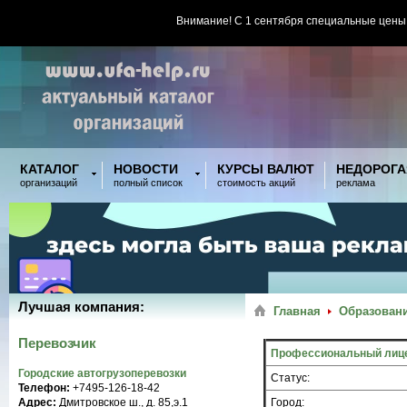
Внимание! С 1 сентября специальные цены
КАТАЛОГ
НОВОСТИ
КУРСЫ ВАЛЮТ
НЕДОРОГА
организаций
полный список
стоимость акций
реклама
Лучшая компания:
Главная
Образовани
Перевозчик
Профессиональный лиц
Городские автогрузоперевозки
Статус:
Телефон:
+7495-126-18-42
Адрес:
Дмитровское ш., д. 85,э.1
Город: