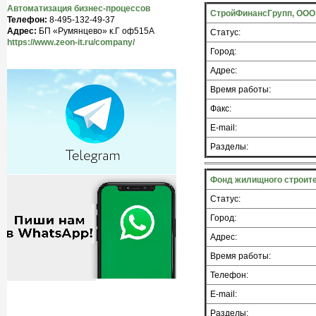
Автоматизация бизнес-процессов
СтройФинансГрупп, ООО,
Телефон:
8-495-132-49-37
Адрес:
БП «Румянцево» к.Г оф515A
Статус:
https://www.zeon-it.ru/company/
Город:
Адрес:
Время работы:
Факс:
E-mail:
Разделы:
Фонд жилищного строите
Статус:
Город:
Адрес:
Время работы:
Телефон:
E-mail:
Разделы: