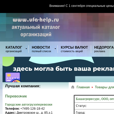
Внимание! С 1 сентября специальные цены
КАТАЛОГ
НОВОСТИ
КУРСЫ ВАЛЮТ
НЕДОРОГА
организаций
полный список
стоимость акций
реклама
Лучшая компания:
Главная
Товары для
Перевозчик
Башагроресурс, ООО, оп
Городские автогрузоперевозки
Статус:
Телефон:
+7495-126-18-42
Адрес:
Дмитровское ш., д. 85,э.1
Город: