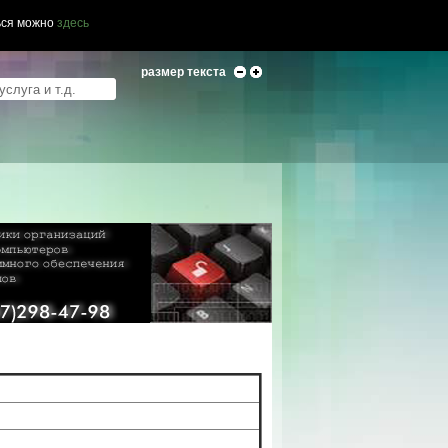
ься можно
здесь
размер текста