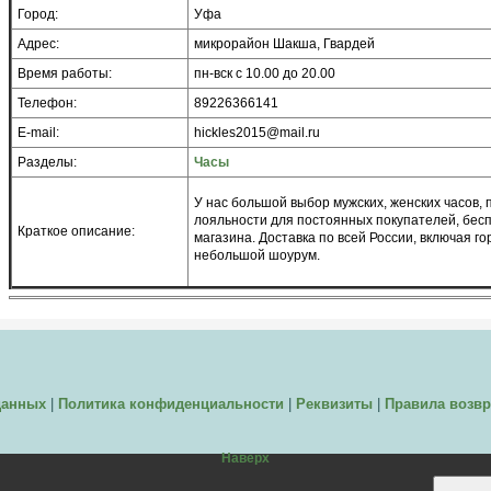
Город:
Уфа
Адрес:
микрорайон Шакша, Гвардей
Время работы:
пн-вск с 10.00 до 20.00
Телефон:
89226366141
E-mail:
hickles2015@mail.ru
Разделы:
Часы
У нас большой выбор мужских, женских часов, 
лояльности для постоянных покупателей, бес
Краткое описание:
магазина. Доставка по всей России, включая го
небольшой шоурум.
данных
|
Политика конфиденциальности
|
Реквизиты
|
Правила возвр
Наверх