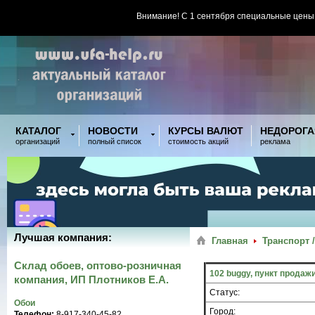
Внимание! С 1 сентября специальные цены
КАТАЛОГ
НОВОСТИ
КУРСЫ ВАЛЮТ
НЕДОРОГА
организаций
полный список
стоимость акций
реклама
Лучшая компания:
Главная
Транспорт 
Склад обоев, оптово-розничная
102 buggy, пункт продажи
компания, ИП Плотников Е.А.
Статус:
Обои
Город:
Телефон:
8-917-340-45-82