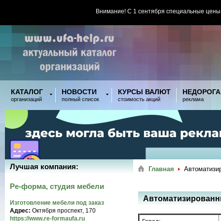
Внимание! С 1 сентября специальные цены
КАТАЛОГ
НОВОСТИ
КУРСЫ ВАЛЮТ
НЕДОРОГА
организаций
полный список
стоимость акций
реклама
Лучшая компания:
Главная
Автоматизи
Ре-форма, студия мебели
Автоматизированны
Изготовление мебели под заказ
Адрес:
Октября проспект, 170
https://www.re-formaufa.ru