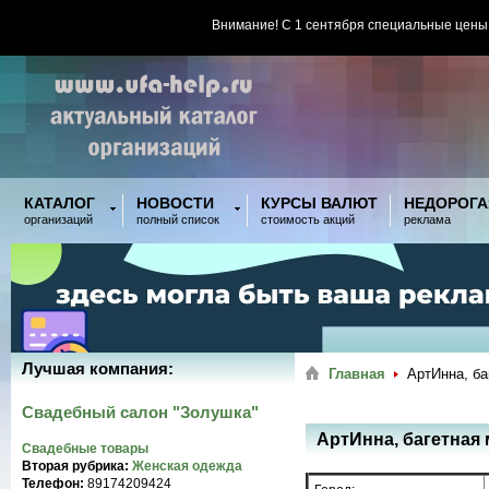
Внимание! С 1 сентября специальные цены
КАТАЛОГ
НОВОСТИ
КУРСЫ ВАЛЮТ
НЕДОРОГА
организаций
полный список
стоимость акций
реклама
Лучшая компания:
Главная
АртИнна, ба
Свадебный салон "Золушка"
АртИнна, багетная
Свадебные товары
Вторая рубрика:
Женская одежда
Телефон:
89174209424