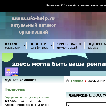
Внимание! С 1 сентября специальные цены
КАТАЛОГ
НОВОСТИ
КУРСЫ ВАЛЮТ
НЕДОРОГА
организаций
полный список
стоимость акций
реклама
Лучшая компания:
Главная
Жемчужина,
Перевозчик
Жемчужина, ООО, т
Городские автогрузоперевозки
Телефон:
+7495-126-18-42
Адрес:
Дмитровское ш., д. 85,э.1