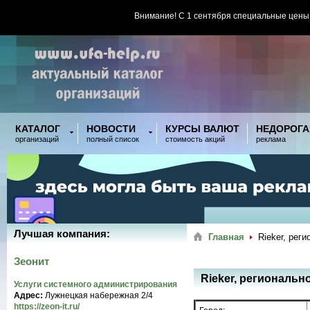
Внимание! С 1 сентября специальные цены
КАТАЛОГ
НОВОСТИ
КУРСЫ ВАЛЮТ
НЕДОРОГА
организаций
полный список
стоимость акций
реклама
Лучшая компания:
Главная
Rieker, рег
Зеонит
Rieker, региональн
Услуги системного администрирования
Адрес:
Лужнецкая набережная 2/4
https://zeon-it.ru/